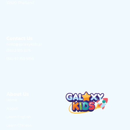
10520 Thailand
Contact Us
hello@galaxykids.ai
(66) 2 185 3176
(66) 97 158 9198
About Us
Home
About
Learn English
Learn Chinese