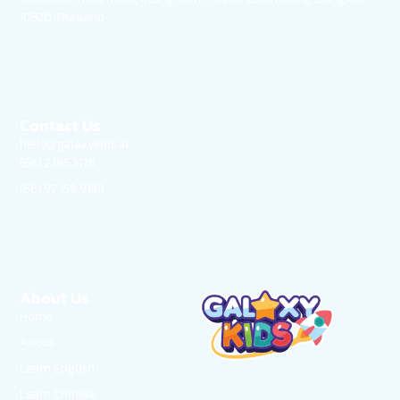
10520 Thailand
Contact Us
hello@galaxykids.ai
(66) 2 185 3176
(66) 97 158 9198
About Us
Home
About
Learn English
Learn Chinese