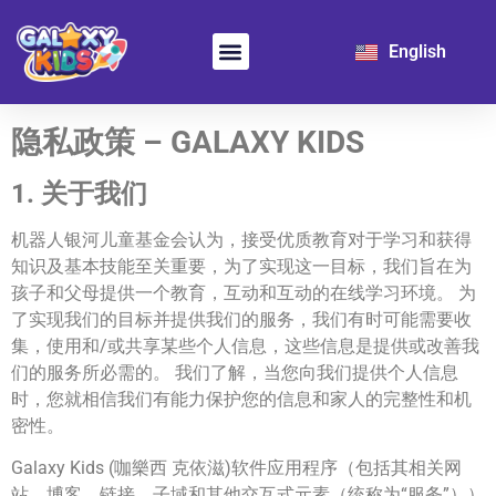
日本語
English
한국어
Learn Chinese
For School
隐私政策 – GALAXY KIDS
1.
关于我们
机器人银河儿童基金会认为，接受优质教育对于学习和获得
知识及基本技能至关重要，为了实现这一目标，我们旨在为
孩子和父母提供一个教育，互动和互动的在线学习环境。 为
了实现我们的目标并提供我们的服务，我们有时可能需要收
集，使用和/或共享某些个人信息，这些信息是提供或改善我
们的服务所必需的。 我们了解，当您向我们提供个人信息
时，您就相信我们有能力保护您的信息和家人的完整性和机
密性。
Galaxy Kids (咖樂西 克依滋)软件应用程序（包括其相关网
站，博客，链接，子域和其他交互式元素（统称为“服务”））