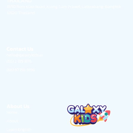
THAILAND
18/10 Rom Klao Road, Klong Sam Prawet, Latkrabang, Bangkok
10520 Thailand
Contact Us
hello@galaxykids.ai
(66) 2 185 3176
(66) 97 158 9198
About Us
Home
About
Learn English