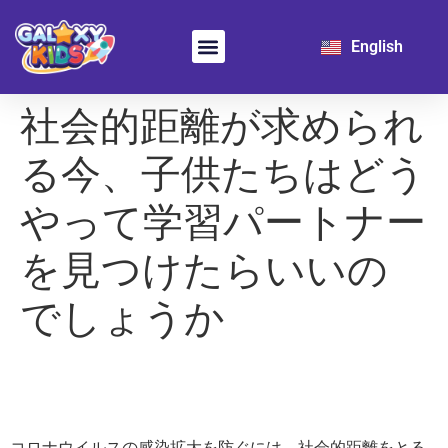
日本語
English
한국어
Learn Chinese
For School
社会的距離が求められ
る今、子供たちはどう
やって学習パートナー
を見つけたらいいの
でしょうか
コロナウイルスの感染拡大を防ぐには、社会的距離をとる