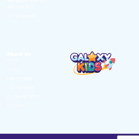
hello@galaxykids.ai
(66) 2 185 3176
(66) 97 158 9198
About Us
Home
About
Learn English
Learn Chinese
Quippy For School
HSK Star