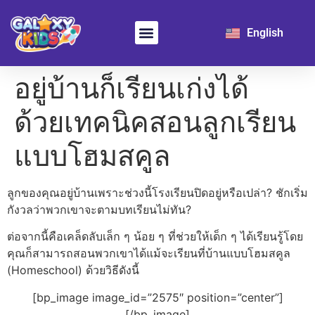
日本語
English
한국어
Learn Chinese
For School
อยู่บ้านก็เรียนเก่งได้
ด้วยเทคนิคสอนลูกเรียน
แบบโฮมสคูล
ลูกของคุณอยู่บ้านเพราะช่วงนี้โรงเรียนปิดอยู่หรือเปล่า? ชักเริ่ม
กังวลว่าพวกเขาจะตามบทเรียนไม่ทัน?
ต่อจากนี้คือเคล็ดลับเล็ก ๆ น้อย ๆ ที่ช่วยให้เด็ก ๆ ได้เรียนรู้
โดย
คุณก็สามารถสอนพวกเขาได้แม้จะเรียนที่บ้านแบบ
โฮมสคูล
(Homeschool) ด้วยวิธีดังนี้
[bp_image image_id=”2575″ position=”center”]
[/bp_image]